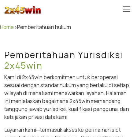
2x45win
Home
›
Pemberitahuan hukum
Pemberitahuan Yurisdiksi
2x45win
Kami di 2x45win berkomitmen untuk beroperasi
sesuai dengan standar hukum yang berlaku di setiap
wilayah di mana kami menawarkan layanan. Halaman
ini menjelaskan bagaimana 2x45win memandang
tanggung jawab yurisdiksi, kualifikasi pengguna, dan
kebijakan privasi data kami.
Layanan kami—termasuk akses ke permainan slot