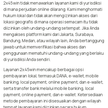
2x45win tidak menawarkan layanan kami di yurisdiksi
di mana perjudian online dilarang. Kami menghormati
hukum lokal dan tidak akan mengizinkan akses dari
lokasi geografis di mana operasi semacam itu tidak
diizinkan oleh undang-undang setempat. Jika Anda
mengakses platform kami dari Jakarta, Surabaya,
Bandung, Medan, atau wilayah lain, Anda bertanggung
jawab untuk memverifikasi bahwa akses dan
penggunaan mematuhi undang-undang yang berlaku
di yurisdiksi Anda sendiri.
Layanan 2x45win mencakup berbagai opsi
pembayaran lokal, termasuk DANA, e-wallet, mobile
banking, local payment, online payment, dan e-wallet,
serta transfer bank melalui mobile banking, local
payment, online payment, dan e-wallet. Ketersediaan
metode pembayaran ini disesuaikan dengan wilayah
tempat layanan kami diizinkan secara hukum.