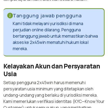
Tanggung jawab pengguna
Kami tidak melayani yurisdiksi di mana
perjudian online dilarang. Pengguna
bertanggung jawab untuk memastikan bahwa
akses ke 2x45win mematuhi hukum lokal
mereka.
Kelayakan Akun dan Persyaratan
Usia
Setiap pengguna 2x45win harus memenuhi
persyaratan usia minimum yang ditetapkan oleh
undang-undang yang berlaku di yurisdiksi mereka.
Kami memerlukan verifikasi identitas (KYC—Know Your
Customer) untuk semua akun, yang melibatkan