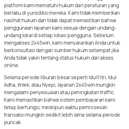
platform kami mematuhi hukum dan peraturan yang
berlaku di yurisdiksi mereka. Kami tidak memberikan
nasihat hukum dan tidak dapat memastikan bahwa
penggunaan layanan kami sesuai dengan undang-
undang lokal di setiap lokasi pengguna. Sebelum
mengakses 2x45win, kami menyarankan Anda untuk
berkonsultasi dengan sumber hukum setempat jika
Anda tidak yakin tentang status hukum dari akses
online.
Selama periode liburan besar seperti Idul Fitri, Idul
Adha, Imlek, atau Nyepi, layanan 2x45win mungkin
mengalami penyesuaian atau peningkatan traffic.
Kami memastikan bahwa sistem pembayaran kami
tetap berfungsi, meskipun waktu pemrosesan
transaksi mungkin sedikit lebih lama selama periode
puncak.