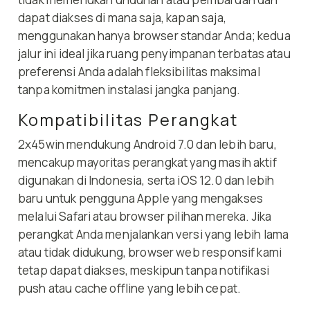
dapat diakses di mana saja, kapan saja,
menggunakan hanya browser standar Anda; kedua
jalur ini ideal jika ruang penyimpanan terbatas atau
preferensi Anda adalah fleksibilitas maksimal
tanpa komitmen instalasi jangka panjang.
Kompatibilitas Perangkat
2x45win mendukung Android 7.0 dan lebih baru,
mencakup mayoritas perangkat yang masih aktif
digunakan di Indonesia, serta iOS 12.0 dan lebih
baru untuk pengguna Apple yang mengakses
melalui Safari atau browser pilihan mereka. Jika
perangkat Anda menjalankan versi yang lebih lama
atau tidak didukung, browser web responsif kami
tetap dapat diakses, meskipun tanpa notifikasi
push atau cache offline yang lebih cepat.