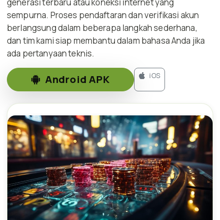
generasi terbaru atau koneksi internet yang
sempurna. Proses pendaftaran dan verifikasi akun
berlangsung dalam beberapa langkah sederhana,
dan tim kami siap membantu dalam bahasa Anda jika
ada pertanyaan teknis.
iOS
Android APK