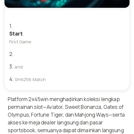
Start
First Game
and
SHA256 Match
Platform 2x45win menghadirkan koleksi lengkap
permainan slot—Aviator, Sweet Bonanza, Gates of
Olympus, Fortune Tiger, dan Mahjong Ways—serta
akses ke meja dealer langsung dan pasar
sportsbook, semuanya dapat dimainkan langsung