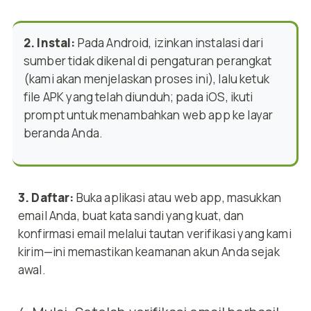
2. Instal:
Pada Android, izinkan instalasi dari
sumber tidak dikenal di pengaturan perangkat
(kami akan menjelaskan proses ini), lalu ketuk
file APK yang telah diunduh; pada iOS, ikuti
prompt untuk menambahkan web app ke layar
beranda Anda.
3. Daftar:
Buka aplikasi atau web app, masukkan
email Anda, buat kata sandi yang kuat, dan
konfirmasi email melalui tautan verifikasi yang kami
kirim—ini memastikan keamanan akun Anda sejak
awal.