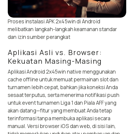
Proses instalasi APK 2x45win di Android
melibatkan langkah-langkah keamanan standar
dan izin sumber perangkat
Aplikasi Asli vs. Browser:
Kekuatan Masing-Masing
Aplikasi Android 2x45win native menggunakan
cache offline untuk memuat permainan slot dan
turnamen lebih cepat, bahkan jika koneksi Anda
sesaat terputus, serta menerima notifikasi push
untuk event turnamen Liga 1 dan Piala AFF yang
akan datang—fitur yang membuat Anda tetap
terinformasi tanpa membuka aplikasi secara
manual. Versi browser iOS dan web, di sisi lain,
tidak memerlukan unduhan atau pembaruan dan