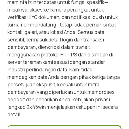
meminta izin terbatas untuk fungsi spesifik—
misalnya, akses ke kamera perangkat untuk
verifikasi KYC dokumen, dan notifikasi push untuk
turnamen mendatang—tetapi tidak pernah untuk
kontak, galeri, atau lokasi Anda. Semua data
sensitif, termasuk detail login dan transaksi
pembayaran, dienkripsi dalam transit
menggunakan protokol HTTPS dan disimpan di
server teraman kami sesuai dengan standar
industri perlindungan data. Kami tidak
membagikan data Anda dengan pihak ketiga tanpa
persetujuan eksplisit, kecuali untuk mitra
pembayaran yang diperlukan untuk memproses
deposit dan penarikan Anda; kebijakan privasi
lengkap 2x45win menjelaskan cakupan ini secara
detail.